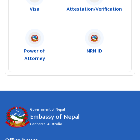
Visa
Attestation/Verification
Power of
NRN ID
Attorney
Government of Nepal
Embassy of Nepal
Canberra, Australia