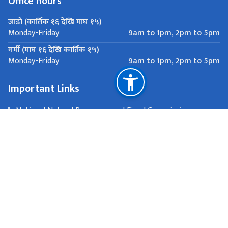
Office hours
जाडो (कार्तिक १६ देखि माघ १५)
9am to 1pm, 2pm to 5pm
Monday-Friday
गर्मी (माघ १६ देखि कार्तिक १५)
9am to 1pm, 2pm to 5pm
Monday-Friday
Important Links
National Natural Resources and Fiscal Commission
Canberra, Australia
Passport and other consular matters:
consular.canberra@mofa.gov.np, All other communications:
eoncanberra@mofa.gov.np