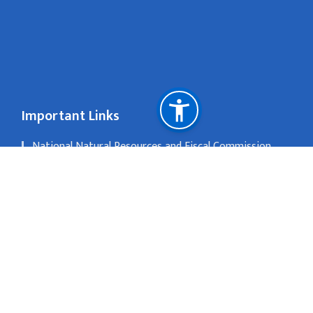
Important Links
National Natural Resources and Fiscal Commission
a
Passport and other consular matters: consular.canberra@mofa