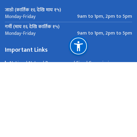
जाडो (कार्तिक १६ देखि माघ १५)
9am to 1pm, 2pm to 5pm
Monday-Friday
गर्मी (माघ १६ देखि कार्तिक १५)
9am to 1pm, 2pm to 5pm
Monday-Friday
Important Links
National Natural Resources and Fiscal Commission
Canberra, Australia
Passport and other consular matters:
consular.canberra@mofa.gov.np, All other communications:
eoncanberra@mofa.gov.np